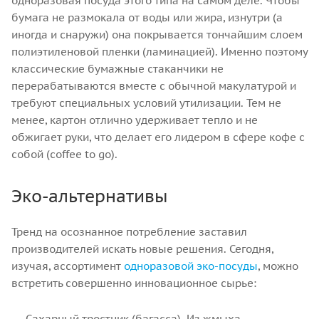
одноразовая посуда этого типа на самом деле. Чтобы
бумага не размокала от воды или жира, изнутри (а
иногда и снаружи) она покрывается тончайшим слоем
полиэтиленовой пленки (ламинацией). Именно поэтому
классические бумажные стаканчики не
перерабатываются вместе с обычной макулатурой и
требуют специальных условий утилизации. Тем не
менее, картон отлично удерживает тепло и не
обжигает руки, что делает его лидером в сфере кофе с
собой (coffee to go).
Эко-альтернативы
Тренд на осознанное потребление заставил
производителей искать новые решения. Сегодня,
изучая, ассортимент
одноразовой эко-посуды
, можно
встретить совершенно инновационное сырье:
Сахарный тростник (багасса). Из жмыха,