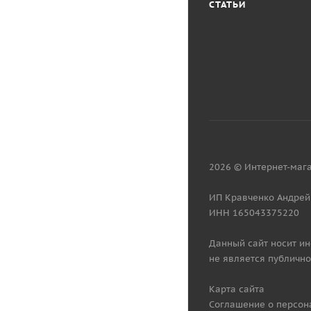
СТАТЬИ
2026 © Интернет-мага
ИП Кравченко Андрей
ИНН 165043375220
Данный сайт носит и
не является публично
Карта сайта
Соглашение о персон