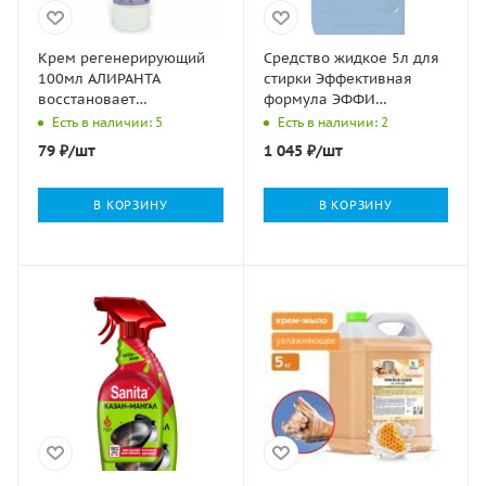
Крем регенерирующий
Средство жидкое 5л для
100мл АЛИРАНТА
стирки Эффективная
восстановает
формула ЭФФИ
естесственный защитный
усиленное (эксперт 2000)
Есть в наличии: 5
Есть в наличии: 2
барьер 1/54
1/4
79
₽
/шт
1 045
₽
/шт
В КОРЗИНУ
В КОРЗИНУ