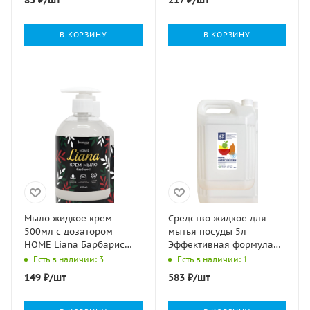
В КОРЗИНУ
В КОРЗИНУ
Мыло жидкое крем
Средство жидкое для
500мл с дозатором
мытья посуды 5л
HOME Liana Барбарис
Эффективная формула
Hermes Industry 1/15
ЭФФИ лимон (эксперт
Есть в наличии: 3
Есть в наличии: 1
1000) 1/4
149
₽
/шт
583
₽
/шт