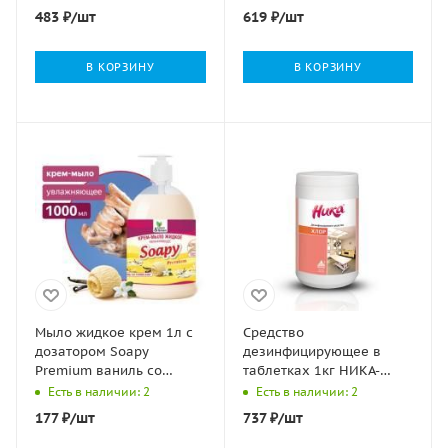
антижир) 1/5
1/4
483
₽
/шт
619
₽
/шт
В КОРЗИНУ
В КОРЗИНУ
Мыло жидкое крем 1л с
Средство
дозатором Soapy
дезинфицирующее в
Premium ваниль со
таблетках 1кг НИКА-
сливками Clean&Green
ХЛОР 300 таб. 1/6
Есть в наличии: 2
Есть в наличии: 2
1/6
177
₽
/шт
737
₽
/шт