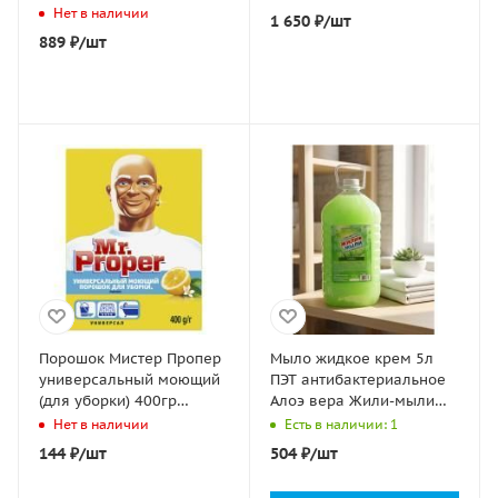
дезин эффектом
Нет в наличии
1 650
₽
/шт
SYNERGETIC 1/4
889
₽
/шт
Порошок Мистер Пропер
Мыло жидкое крем 5л
универсальный моющий
ПЭТ антибактериальное
(для уборки) 400гр
Алоэ вера Жили-мыли
Лимон 1/22
1/4
Нет в наличии
Есть в наличии: 1
144
₽
/шт
504
₽
/шт