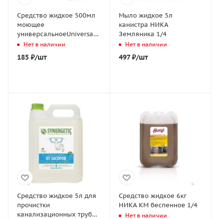
Средство жидкое 500мл
Мыло жидкое 5л
моющее
канистра НИКА
универсальноеUniversal
Земляника 1/4
cleaner нейтральное
Нет в наличии
Нет в наличии
Clean&Green 1/12
185
₽
/шт
497
₽
/шт
Средство жидкое 5л для
Средство жидкое 6кг
прочистки
НИКА КМ беспенное 1/4
канализационных труб
Нет в наличии