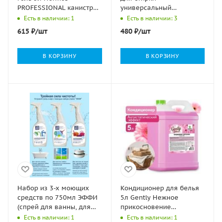
PROFESSIONAL канистра
универсальный
1/4
РЕНЕССАНС Косметик 1/8
Есть в наличии: 1
Есть в наличии: 3
615
₽
/шт
480
₽
/шт
В КОРЗИНУ
В КОРЗИНУ
Набор из 3-х моющих
Кондиционер для белья
средств по 750мл ЭФФИ
5л Gently Нежное
(спрей для ванны, для
прикосновение
стекол и зеркал,
концентрат Clean&Green
Есть в наличии: 1
Есть в наличии: 1