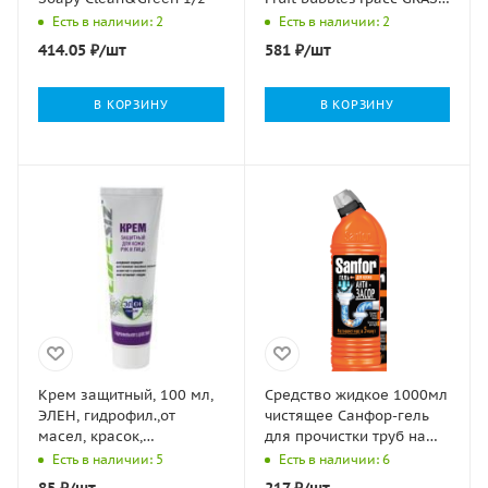
1/4
Есть в наличии: 2
Есть в наличии: 2
414.05
₽
/шт
581
₽
/шт
В КОРЗИНУ
В КОРЗИНУ
Крем защитный, 100 мл,
Средство жидкое 1000мл
ЭЛЕН, гидрофил.,от
чистящее Санфор-гель
масел, красок,
для прочистки труб на
смазок,извести, цемента
кухне 1/10
Есть в наличии: 5
Есть в наличии: 6
1/10/100
85
₽
/шт
217
₽
/шт