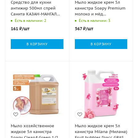
Средство для кухни
Мыло жидкое крем 5л
антижир 500мл спрей
канистра Soapy Premium
Санита КАЗАН-МАНГАЛ
молоко и мёд
1/5
Clean&Green 1/2
Есть в наличии: 2
Есть в наличии: 3
161
₽
/шт
567
₽
/шт
В КОРЗИНУ
В КОРЗИНУ
Мыло хозяйственное
Мыло жидкое крем 5л
жидкое 5л канистра
канистра Milana (Милана)
Soapy Clean&Green 1/2
Fruit bubbles Грасс GRASS