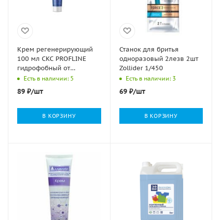
Крем регенерирующий
Станок для бритья
100 мл CKC PROFLINE
одноразовый 2лезв 2шт
гидрофобный от
Zollider 1/450
кислотных и щелочных
Есть в наличии: 5
Есть в наличии: 3
средств 1/100
89
₽
/шт
69
₽
/шт
В КОРЗИНУ
В КОРЗИНУ