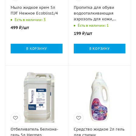
Мыло жидкое крем 5л
Пропитка для обуви
ПЭТ Нежное Ecobliss1/4
водооталкивающая
аэрозоль для кожи,
Есть в наличии: 3
текстиля, синт.мат-ов
Есть в наличии: 1
499
₽
/шт
FootON 230мл 1/12
199
₽
/шт
В КОРЗИНУ
В КОРЗИНУ
Отбеливатель Белизна-
Средство жидкое 2л гель
гель 5л Hermes
для стирки