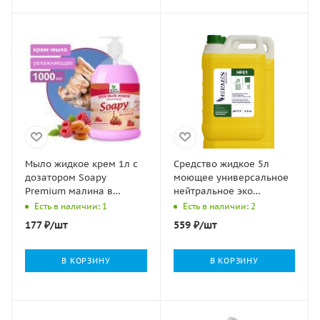
Мыло жидкое крем 1л с
Средство жидкое 5л
дозатором Soapy
моющее универсальное
Premium малина в
нейтральное эко
карамели Clean&Green
PROFESSIONAL
Есть в наличии: 1
Есть в наличии: 2
1/6
AUTOCLEAN Hermes 1/4
177
₽
/шт
559
₽
/шт
В КОРЗИНУ
В КОРЗИНУ