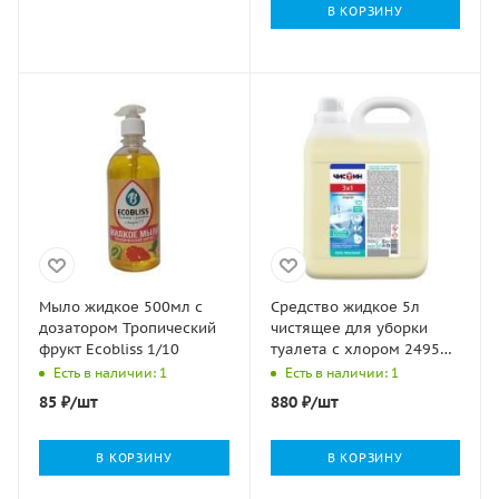
В КОРЗИНУ
Мыло жидкое 500мл с
Средство жидкое 5л
дозатором Тропический
чистящее для уборки
фрукт Ecobliss 1/10
туалета с хлором 24957
ЧИСТИН 3в1 1/2
Есть в наличии: 1
Есть в наличии: 1
85
₽
/шт
880
₽
/шт
В КОРЗИНУ
В КОРЗИНУ