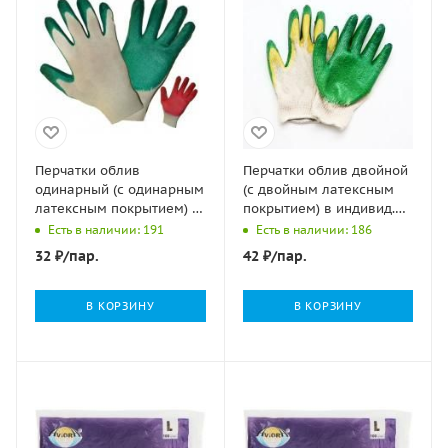
Перчатки облив
Перчатки облив двойной
одинарный (с одинарным
(с двойным латексным
латексным покрытием) х/
покрытием) в индивид.
б 13кл СВС 10/300
упак. зеленые х/б 13кл
Есть в наличии: 191
Есть в наличии: 186
СВС 10/100
32
₽
/пар.
42
₽
/пар.
В КОРЗИНУ
В КОРЗИНУ