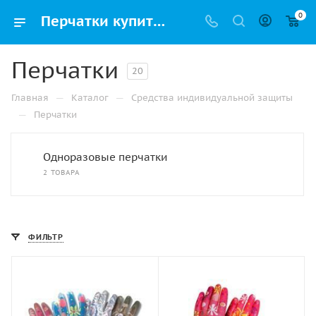
0
Перчатки купить оптом и в розницу по выгодным ценам с доставкой по Нижнем Новгороде и России
Перчатки
20
—
—
Главная
Каталог
Средства индивидуальной защиты
—
Перчатки
Одноразовые перчатки
2 ТОВАРА
ФИЛЬТР