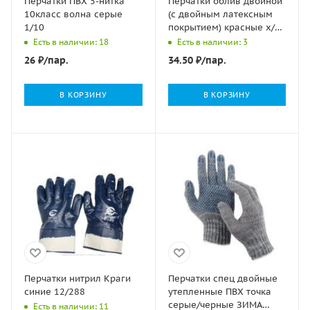
Перчатки ПВХ 5-нитка
Перчатки облив двойной
10класс волна серые
(с двойным латексным
1/10
покрытием) красные х/б
13кл 10/100
Есть в наличии: 18
Есть в наличии: 3
26
₽
/пар.
34.50
₽
/пар.
В КОРЗИНУ
В КОРЗИНУ
Перчатки нитрил Краги
Перчатки спец двойные
синие 12/288
утепленные ПВХ точка
серые/черные ЗИМА
Есть в наличии: 11