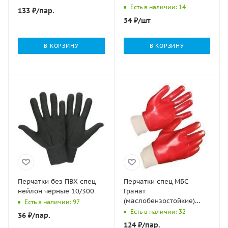
5/200
Есть в наличии: 14
133
₽
/пар.
54
₽
/шт
В КОРЗИНУ
В КОРЗИНУ
Перчатки без ПВХ спец
Перчатки спец МБС
нейлон черные 10/300
Гранат
(маслобензостойкие)
Есть в наличии: 97
красные 12/120
Есть в наличии: 32
36
₽
/пар.
124
₽
/пар.