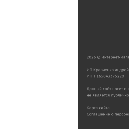
2026 © Интернет-мага
ИП Кравченко Андрей
ИНН 165043375220
Данный сайт носит и
не является публично
Карта сайта
Соглашение о персон