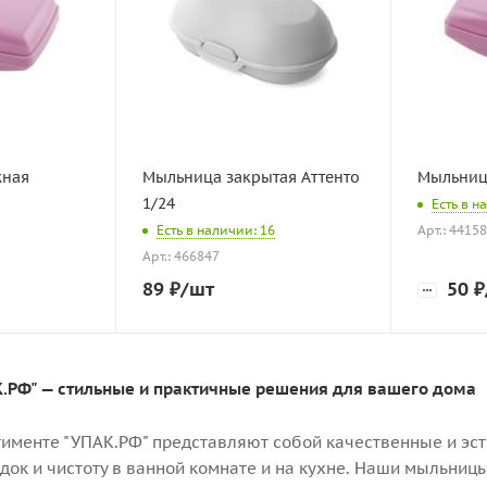
жная
Мыльница закрытая Аттенто
Мыльниц
1/24
Есть в н
Есть в наличии: 16
Арт.: 4415
Арт.: 466847
89
₽
/шт
50
₽
.РФ" — стильные и практичные решения для вашего дома
именте "УПАК.РФ" представляют собой качественные и эст
док и чистоту в ванной комнате и на кухне. Наши мыльни