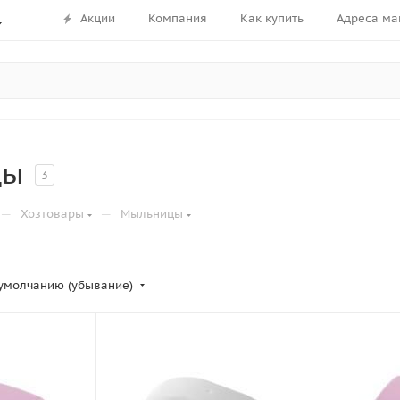
Акции
Компания
Как купить
Адреса ма
цы
3
—
—
Хозтовары
Мыльницы
умолчанию (убывание)