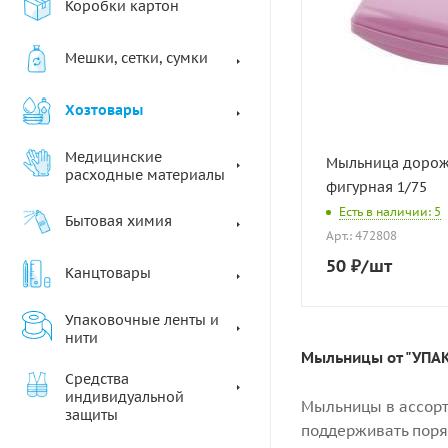
Коробки картон
Мешки, сетки, сумки
Хозтовары
Медицинские
Мыльница доро
расходные материалы
фигурная 1/75
Есть в наличии: 5
Бытовая химия
Арт.: 472808
50
₽
/шт
Канцтовары
Упаковочные ленты и
нити
Мыльницы от "УПАК
Средства
индивидуальной
Мыльницы в ассорт
защиты
поддерживать поря