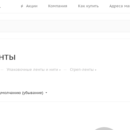
Акции
Компания
Как купить
Адреса ма
нты
—
—
Упаковочные ленты и нити
Стреп-ленты
умолчанию (убывание)