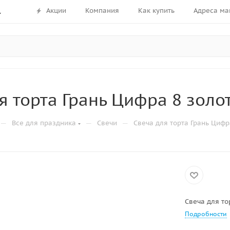
Акции
Компания
Как купить
Адреса ма
я торта Грань Цифра 8 золо
—
—
—
Все для праздника
Свечи
Свеча для торта Грань Цифр
Свеча для то
Подробности